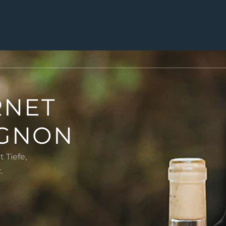
RNET
IGNON
 Tiefe,
.