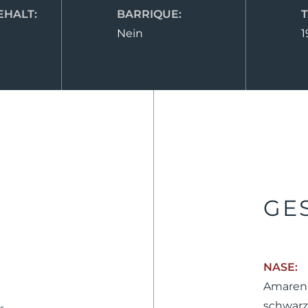
HALT:
BARRIQUE:
Nein
1
GE
NASE:
Amarena
schwarz