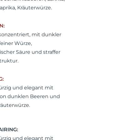
aprika, Kräuterwürze.
N:
 konzentriert, mit dunkler
feiner Würze,
scher Säure und straffer
truktur.
G:
ürzig und elegant mit
on dunklen Beeren und
räuterwürze.
IRING:
ürzig und elegant mit