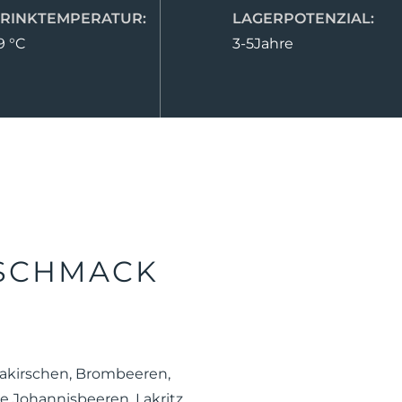
TRINKTEMPERATUR:
LAGERPOTENZIAL:
9 °C
3-5Jahre
SCHMACK
kirschen, Brombeeren,
e Johannisbeeren, Lakritz,