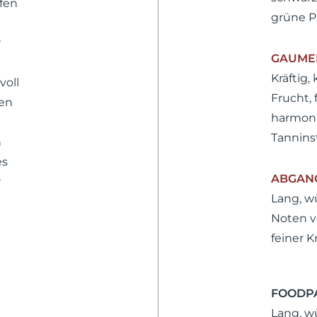
ifen
grüne P
r
GAUME
Kräftig,
voll
Frucht, 
nen
harmoni
Tannins
n
es
ABGAN
r
Lang, w
Noten v
feiner K
FOODPA
Lang, w